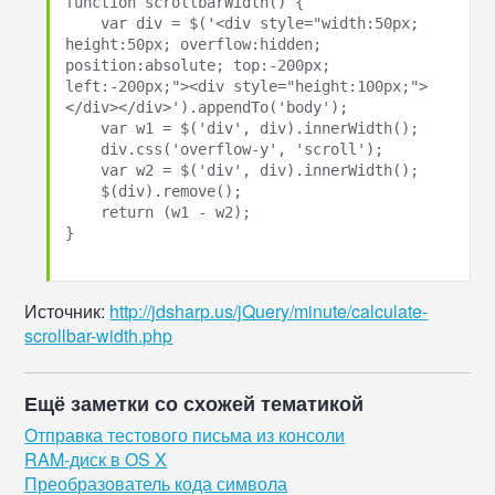
function scrollbarWidth() {

    var div = $('<div style="width:50px; 
height:50px; overflow:hidden; 
position:absolute; top:-200px; 
left:-200px;"><div style="height:100px;">
</div></div>').appendTo('body');

    var w1 = $('div', div).innerWidth();

    div.css('overflow-y', 'scroll');

    var w2 = $('div', div).innerWidth();

    $(div).remove();

    return (w1 - w2);

}

Источник:
http://jdsharp.us/jQuery/minute/calculate-
scrollbar-width.php
Ещё заметки со схожей тематикой
Отправка тестового письма из консоли
RAM-диск в OS X
Преобразователь кода символа