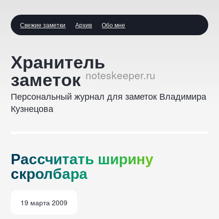
Свежие заметки
Архив
Обо мне
Рассчитать
Хранитель
ширину
заметок
скролбара
Персональный журнал для заметок Владимира
::
Кузнецова
Р
а
с
с
ч
и
т
а
т
ь
ш
и
р
и
н
у
с
к
р
о
л
б
а
р
а
19 марта 2009