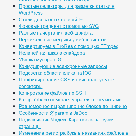
Простые селекторы для разметки статьи в
WordPress
Стили для разных версий IE
Фоновый градиент с помощью SVG
Разные начертания веб-шрифта
Вертикальные метрики у веб-шрифтов
Конвертируем в ProRes с помощью FFmpeg
Нелинейная шкала слайдера
Уборка мусора в Git
Конкурирующие асинхронные запросы
Подсветка области клика на iOS
Профилирование CSS и неиспользуемые
селекторы
Копирование файлов по SSH
Как git rebase помогает управлять коммитами
Равномерное выравнивание блоков по ширине
Особенности @param в JsDoc
Подключение Яндекс.Карт после загрузки
страницы
Изменение регистра букв в названиях файлов в