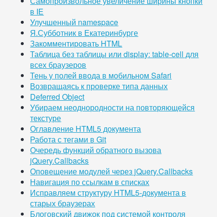
Самопроизвольное увеличение ширины кнопки
в IE
Улучшенный namespace
Я.Субботник в Екатеринбурге
Закомментировать HTML
Таблица без таблицы или display: table-cell для
всех браузеров
Тень у полей ввода в мобильном Safari
Возвращаясь к проверке типа данных
Deferred Object
Убираем неоднородности на повторяющейся
текстуре
Оглавление HTML5 документа
Работа с тегами в Git
Очередь функций обратного вызова
jQuery.Callbacks
Оповещение модулей через jQuery.Callbacks
Навигация по ссылкам в списках
Исправляем структуру HTML5-документа в
старых браузерах
Блоговский движок под системой контроля