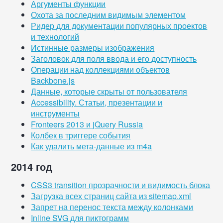
Аргументы функции
Охота за последним видимым элементом
Ридер для документации популярных проектов
и технологий
Истинные размеры изображения
Заголовок для поля ввода и его доступность
Операции над коллекциями объектов
Backbone.js
Данные, которые скрыты от пользователя
Accessibility. Статьи, презентации и
инструменты
Fronteers 2013 и jQuery Russia
Колбек в триггере события
Как удалить мета-данные из m4a
2014 год
CSS3 transition прозрачности и видимость блока
Загрузка всех страниц сайта из sitemap.xml
Запрет на перенос текста между колонками
Inline SVG для пиктограмм