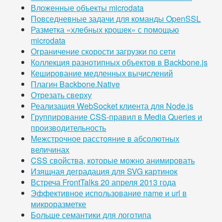
Вложенные объекты microdata
Повседневные задачи для команды OpenSSL
Разметка «хлебных крошек» с помощью
microdata
Ограничение скорости загрузки по сети
Коллекция разнотипных объектов в Backbone.js
Кеширование медленных вычислений
Плагин Backbone.Native
Отрезать сверху
Реализация WebSocket клиента для Node.js
Группирование CSS-правил в Media Queries и
производительность
Межстрочное расстояние в абсолютных
величинах
CSS свойства, которые можно анимировать
Изящная деградация для SVG картинок
Встреча FrontTalks 20 апреля 2013 года
Эффективное использование name и url в
микроразметке
Больше семантики для логотипа