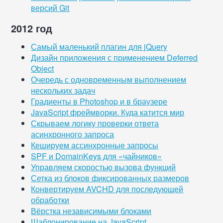
версий Git
2012 год
Самый маленький плагин для jQuery
Дизайн приложения с применением Deferred
Object
Очередь с одновременным выполнением
нескольких задач
Градиенты в Photoshop и в браузере
JavaScript фреймворки. Куда катится мир
Скрываем логику проверки ответа
асинхронного запроса
Кешируем ассинхронные запросы
SPF и DomainKeys для «чайников»
Управляем скоростью вызова функций
Сетка из блоков фиксированных размеров
Конвертируем AVCHD для последующей
обработки
Вёрстка независимыми блоками
Шаблонирование на JavaScript