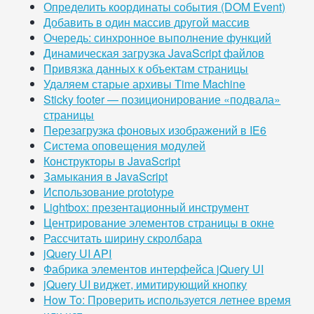
Определить координаты события (DOM Event)
Добавить в один массив другой массив
Очередь: синхронное выполнение функций
Динамическая загрузка JavaScript файлов
Привязка данных к объектам страницы
Удаляем старые архивы Time Machine
Sticky footer — позиционирование «подвала»
страницы
Перезагрузка фоновых изображений в IE6
Система оповещения модулей
Конструкторы в JavaScript
Замыкания в JavaScript
Использование prototype
Lightbox: презентационный инструмент
Центрирование элементов страницы в окне
Рассчитать ширину скролбара
jQuery UI API
Фабрика элементов интерфейса jQuery UI
jQuery UI виджет, имитирующий кнопку
How To: Проверить используется летнее время