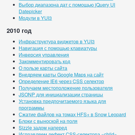
Выбор диапазона дат с помощью jQuery UI
Datepicker
Модули в YUI3
2010 год
Инфраструктура виджетов в YUI3
Навигация с помощью клавиатуры
Инверсия управления
Закомментировать код
О пользе карты сайта
Внедряем карты Google Maps на сайт
Определение IE6 через CSS селектор
Получаем местоположение пользователя
JSONP для инициализации страницы
Установка предпочитаемого языка для
программы
Сжатие файлов на томах HFS+ в Snow Leopard
Блоки с выноской на поля
Sizzle задом наперед
Исправляем дефект CSS-селектора «child»