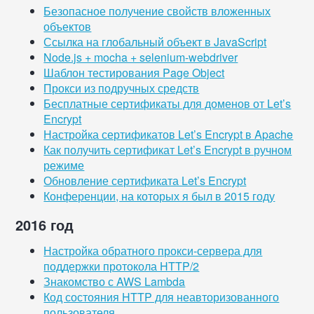
Безопасное получение свойств вложенных
объектов
Ссылка на глобальный объект в JavaScript
Node.js + mocha + selenium-webdriver
Шаблон тестирования Page Object
Прокси из подручных средств
Бесплатные сертификаты для доменов от Let’s
Encrypt
Настройка сертификатов Let’s Encrypt в Apache
Как получить сертификат Let’s Encrypt в ручном
режиме
Обновление сертификата Let’s Encrypt
Конференции, на которых я был в 2015 году
2016 год
Настройка обратного прокси-сервера для
поддержки протокола HTTP/2
Знакомство с AWS Lambda
Код состояния HTTP для неавторизованного
пользователя