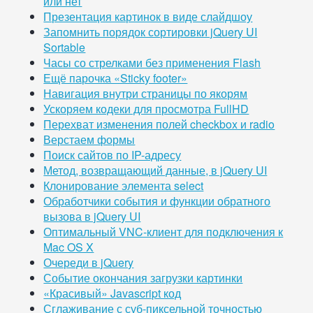
или нет
Презентация картинок в виде слайдшоу
Запомнить порядок сортировки jQuery UI
Sortable
Часы со стрелками без применения Flash
Ещё парочка «Sticky footer»
Навигация внутри страницы по якорям
Ускоряем кодеки для просмотра FullHD
Перехват изменения полей checkbox и radio
Верстаем формы
Поиск сайтов по IP-адресу
Метод, возвращающий данные, в jQuery UI
Клонирование элемента select
Обработчики события и функции обратного
вызова в jQuery UI
Оптимальный VNC-клиент для подключения к
Mac OS X
Очереди в jQuery
Событие окончания загрузки картинки
«Красивый» Javascript код
Сглаживание с суб-пиксельной точностью