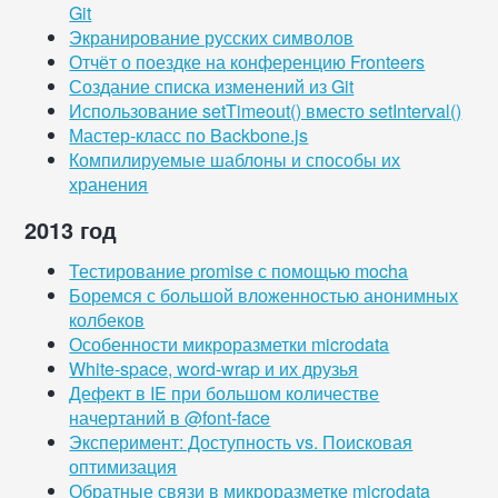
Git
Экранирование русских символов
Отчёт о поездке на конференцию Fronteers
Создание списка изменений из Git
Использование setTimeout() вместо setInterval()
Мастер-класс по Backbone.js
Компилируемые шаблоны и способы их
хранения
2013 год
Тестирование promise с помощью mocha
Боремся с большой вложенностью анонимных
колбеков
Особенности микроразметки microdata
White-space, word-wrap и их друзья
Дефект в IE при большом количестве
начертаний в @font-face
Эксперимент: Доступность vs. Поисковая
оптимизация
Обратные связи в микроразметке microdata