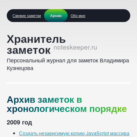
Свежие заметки
Архив
Обо мне
Архив
Хранитель
::
заметок
Персональный журнал для заметок Владимира
Кузнецова
А
р
х
и
в
з
а
м
е
т
о
к
в
х
р
о
н
о
л
о
г
и
ч
е
с
к
о
м
п
о
р
я
д
к
е
2009 год
Создать независимую копию JavaScript массива