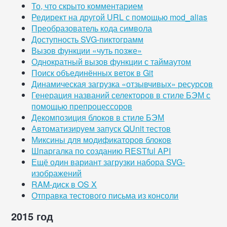
То, что скрыто комментарием
Редирект на другой URL с помощью mod_alias
Преобразователь кода символа
Доступность SVG-пиктограмм
Вызов функции «чуть позже»
Однократный вызов функции с таймаутом
Поиск объединённых веток в Git
Динамическая загрузка «отзывчивых» ресурсов
Генерация названий селекторов в стиле БЭМ с
помощью препроцессоров
Декомпозиция блоков в стиле БЭМ
Автоматизируем запуск QUnit тестов
Миксины для модификаторов блоков
Шпаргалка по созданию RESTful API
Ещё один вариант загрузки набора SVG-
изображений
RAM-диск в OS X
Отправка тестового письма из консоли
2015 год