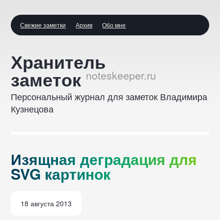
Свежие заметки
Архив
Обо мне
Изящная
Хранитель
деградация
заметок
для
Персональный журнал для заметок Владимира
SVG
Кузнецова
картинок
::
И
з
я
щ
н
а
я
д
е
г
р
а
д
а
ц
и
я
д
л
я
S
V
G
к
а
р
т
и
н
о
к
18 августа 2013