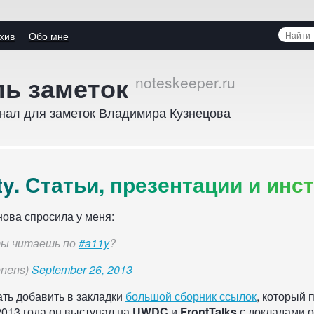
Поиск
хив
Обо мне
среди
ity.
ь заметок
замето
нал для заметок Владимира Кузнецова
ации
t
y
.
С
т
а
т
ь
и
,
п
р
е
з
е
н
т
а
ц
и
и
и
и
н
с
т
енты
ова спросила у меня:
ы читаешь по
#a11y
?
onens)
September 26, 2013
ть добавить в закладки
большой сборник ссылок
, который 
2013 года он выступал на
UWDC
и
FrontTalks
с докладами о