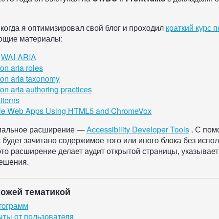
 когда я оптимизировал свой блог и проходил
краткий курс п
ющие материалы:
f WAI-ARIA
on aria roles
on aria taxonomy
n aria authoring practices
tterns
ble Web Apps Using HTML5 and ChromeVox
циальное расширение —
Accessibility Developer Tools
. С пом
к будет зачитано содержимое того или иного блока без испо
это расширение делает аудит открытой страницы, указывае
решения.
хожей тематикой
тограмм
ыты от пользователя