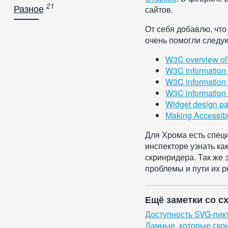
Разное
сайтов.
От себя добавлю, что
очень помогли следу
W3C overview o
W3C information 
W3C information 
W3C information o
Widget design pa
Making Accessi
Для Хрома есть спе
инспекторе узнать ка
скринридера. Так же 
проблемы и пути их 
Ещё заметки со с
Доступность SVG-пик
Данные, которые скр