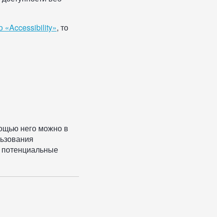
о «Accessibility»
, то
ощью него можно в
льзования
т потенциальные