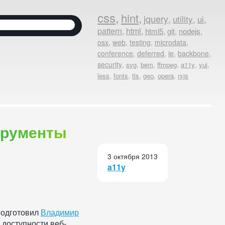
Найти
к:
р
у
м
е
н
т
ы
3 октября 2013
a11y
подготовил
Владимир
 доступности веб-