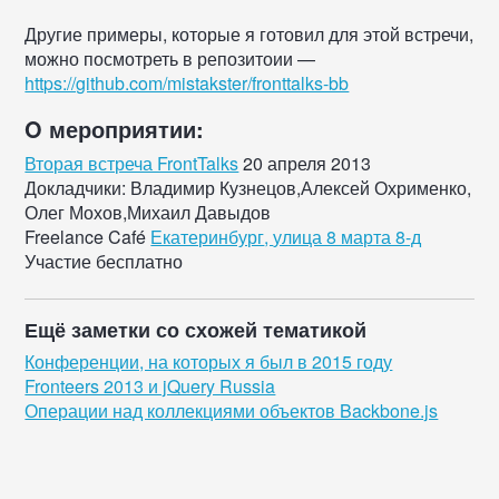
Другие примеры, которые я готовил для этой встречи,
можно посмотреть в репозитоии —
https://github.com/mistakster/fronttalks-bb
O мероприятии:
Вторая встреча FrontTalks
20 апреля 2013
Докладчики:
Владимир Кузнецов
,
Алексей Охрименко
,
Олег Мохов
,
Михаил Давыдов
Freelance Café
Екатеринбург
,
улица 8 марта 8-д
Участие бесплатно
Ещё заметки со схожей тематикой
Конференции, на которых я был в 2015 году
Fronteers 2013 и jQuery Russia
Операции над коллекциями объектов Backbone.js