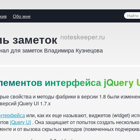
Поиск
хив
Обо мне
среди
ь заметок
замето
ов
нал для заметок Владимира Кузнецова
йса
л
е
м
е
н
т
о
в
и
н
т
е
р
ф
е
й
с
а
j
Q
u
e
r
y
ые свойства и методы фабрики в версии 1.8 были изменен
версий jQuery UI 1.7.x
интерфейса
или, как их еще называют, виджетов (widget) ис
нтов
jQuery UI
. Она защищает от попыток создать нескольк
менте и от вызова скрытых методов (помеченных подчеркив