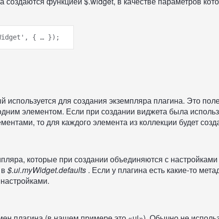
 создаются функцией $.widget, в качестве параметров кот
й используется для создания экземпляра плагина. Это пол
 одним элементом. Если при создании виджета была исполь
ментами, то для каждого элемента из коллекции будет созд
мпляра, которые при создании объединяются с настройками
 в
$.ui.myWidget.defaults
. Если у плагина есть какие-то мета
 настройками.
ен плагина (в нашем примере это «ui»). Обычно не исполь