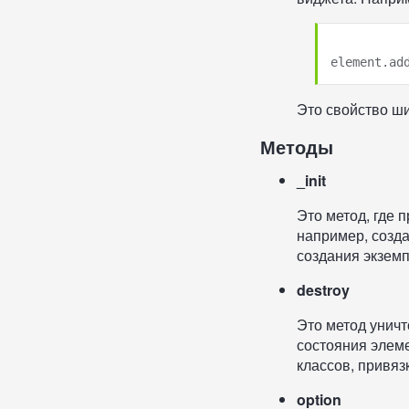
Это свойство ши
Методы
_init
Это метод, где 
например, созда
создания экземп
destroy
Это метод унич
состояния элеме
классов, привяз
option