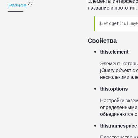
Элементы интерфейса
Разное
название и прототип:
Свойства
this.element
Элемент, которы
jQuery объект с
несколькими эле
this.options
Настройки экзе
определенными
объединяются с
this.namespace
Пространство им