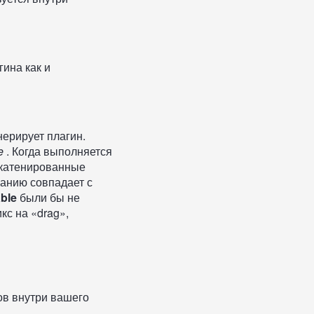
гина как и
нерирует плагин.
e
. Когда выполняется
нкатенированные
анию совпадает с
ble
были бы не
кс на «drag»,
ов внутри вашего