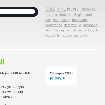
Найти
к:
U
I
ы. Данная статья
24 марта 2009
jquery
,
ui
пользуется для
о экземпляров
анием).