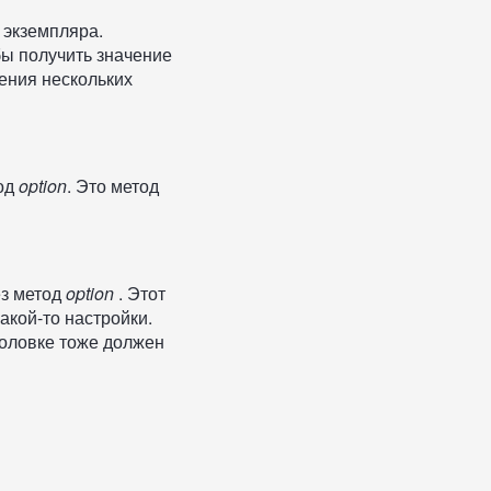
 экземпляра.
бы получить значение
нения нескольких
тод
option
. Это метод
ез метод
option
. Этот
акой-то настройки.
головке тоже должен