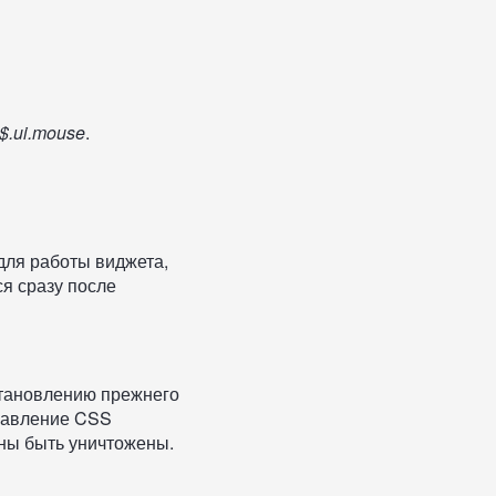
$.ui.mouse
.
для работы виджета,
я сразу после
становлению прежнего
обавление CSS
жны быть уничтожены.