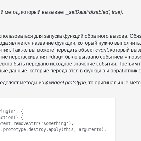
й метод, который вызывает
_setData(‘disabled’, true)
.
спользоваться для запуска функций обратного вызова. Обя
да является название функции, который нужно выполнить.
тия. Так же вы можете передать объект
event
, который выз
тие перетаскивания «drag» было вызвано событием «mous
лжно быть передано исходное значение события. Третьим
ные данные, которые передаются в функцию и обработчик 
ределяет методы из
$.widget.prototype
, то оригинальные мет
lugin', {
