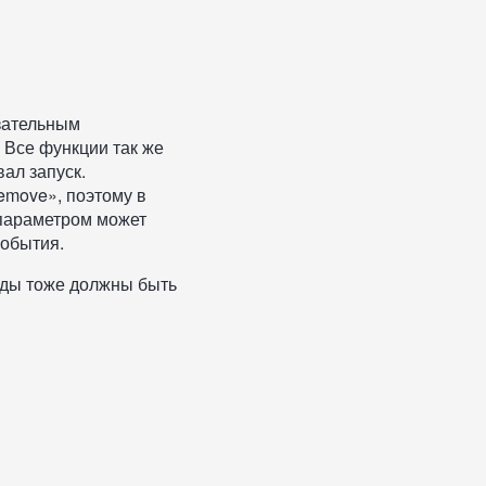
зательным
 Все функции так же
вал запуск.
emove», поэтому в
 параметром может
события.
оды тоже должны быть