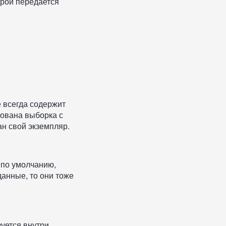
орой передается
е всегда содержит
зована выборка с
ан свой экземпляр.
 по умолчанию,
данные, то они тоже
зуется внутри