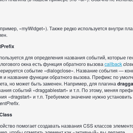
пример, «myWidget»). Также редко используется внутри пла
мен.
tPrefix
пользуется для определения названия событий, которые ге
логового окна есть функция обратного вызова
callback
clos
нерируется событие «dialogclose». Название события — ко
я и название функции обратного вызова. Префикс по умолч
ета, но может быть заменен. Например, для плагина
dragga
ния событий «draggablestart» и т.п. По этому, меняя префи
ия «dragstart» и т.п. Требуемое значение нужно установить
entPrefix
.
Class
войство помогает создавать названия CSS классов элемент
ер, чтобы отметить элемент как «активный» вы делаете