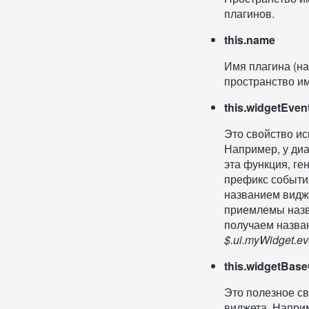
плагинов.
this.name
Имя плагина (на
пространство и
this.widgetEven
Это свойство ис
Например, у диа
эта функция, ге
префикс событи
названием видж
приемлемы назва
получаем назван
$.ui.myWidget.ev
this.widgetBase
Это полезное с
виджета. Наприм