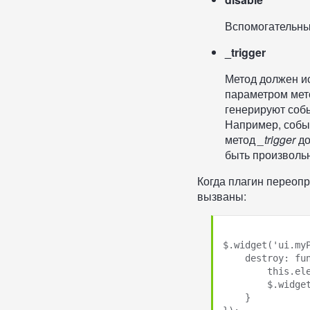
Вспомогательны
_trigger
Метод должен и
параметром мето
генерируют собы
Например, собы
метод
_trigger
до
быть произволь
Когда плагин переоп
вызваны:
$.widget('ui.myP
    destroy: function() {

        this.element.removeAttr('something');

        $.widget.prototype.destroy.apply(this, arguments);

    }
