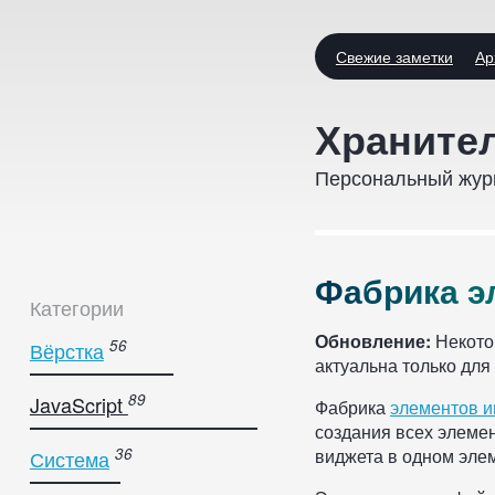
Свежие заметки
Ар
Фабрика
Хранител
элемент
Персональный жур
интерфе
jQuery
Ф
а
б
р
и
к
а
э
UI
Категории
::
Обновление:
Некотор
Вёрстка
актуальна только для 
JavaScript
Фабрика
элементов 
создания всех элеме
виджета в одном эле
Система