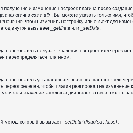
я получения и изменения настроек плагина после создания
да аналогична
css
и
attr
. Вы можете указать только имя, что
и значение, чтобы изменить настройку или объект для изме
метод внутри вызывает
_getData
или
_setData
.
да пользователь получает значения настроек или через ме
ен переопределяться плагином.
да пользователь устанавливает значения настроек или чер
ь переопределен, чтобы плагин реагировал на изменение к
 меняется значение заголовка диалогового окна, текст в за
й метод, который вызывает
_setData(‘disabled’, false)
.